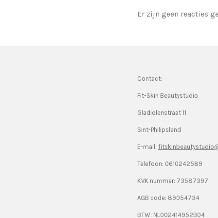
Er zijn geen reacties g
Contact:
Fit-Skin Beautystudio
Gladiolenstraat 11
Sint-Philipsland
E-mail:
fitskinbeautystudi
Telefoon: 0610242589
KVK nummer:
73587397
AGB code: 89054734
BTW: NL002414952B04