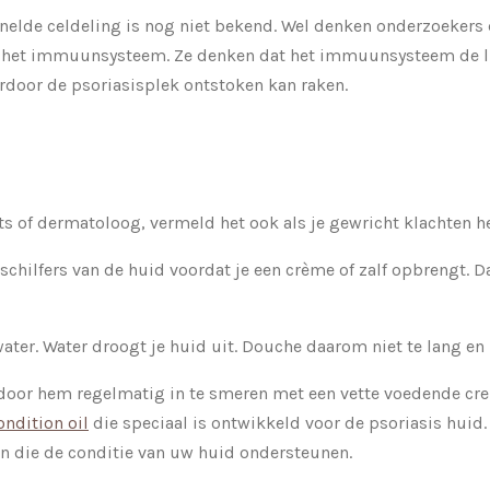
nelde celdeling is nog niet bekend. Wel denken onderzoekers 
in het immuunsysteem. Ze denken dat het immuunsysteem de 
rdoor de psoriasisplek ontstoken kan raken.
rts of dermatoloog, vermeld het ook als je gewricht klachten h
 schilfers van de huid voordat je een crème of zalf opbrengt. 
ater. Water droogt je huid uit. Douche daarom niet te lang en 
door hem regelmatig in te smeren met een vette voedende crem
ondition oil
die speciaal is ontwikkeld voor de psoriasis huid.
en die de conditie van uw huid ondersteunen.