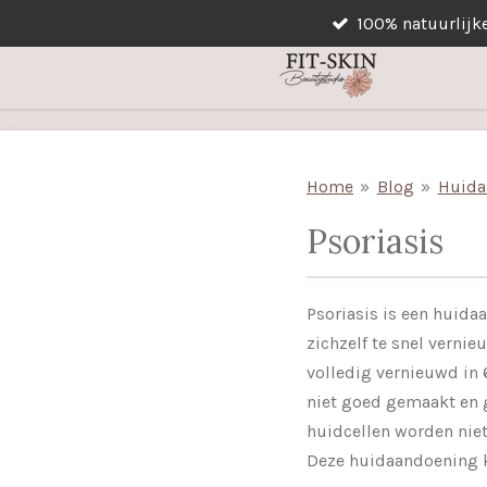
100% natuurlijk
Ga
direct
naar
de
hoofdinhoud
Home
»
Blog
»
Huida
Psoriasis
Psoriasis is een huidaa
zichzelf te snel verni
volledig vernieuwd in 6
niet goed gemaakt en g
huidcellen worden niet 
Deze huidaandoening k