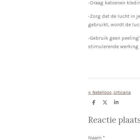
-Draag katoenen kledin
-Zorg dat de lucht in j
gebruikt, wordt de luc
-Gebruik geen peeling'
stimulerende werking 
«
Netelroos, Urticaria
D
D
S
e
e
h
l
e
a
Reactie plaat
e
l
r
n
e
Naam *