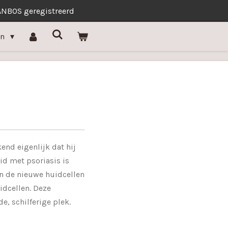
ANBOS geregistreerd
in
end eigenlijk dat hij
id met psoriasis is
en de nieuwe huidcellen
idcellen. Deze
e, schilferige plek.