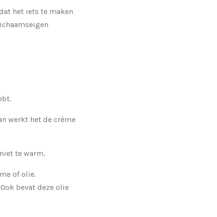
dat het iets te maken
lichaamseigen
ebt.
Dan werkt het de crème
niet te warm.
e of olie.
 Ook bevat deze olie