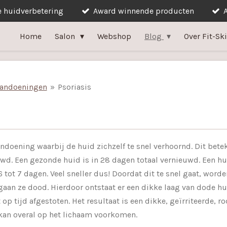
e huidverbetering
Award winnende producten
Home
Salon
Webshop
Blog
Over Fit-Sk
andoeningen
»
Psoriasis
ndoening waarbij de huid zichzelf te snel verhoornd. Dit betek
euwd. Een gezonde huid is in 28 dagen totaal vernieuwd. Een hu
 tot 7 dagen. Veel sneller dus!
Doordat dit te snel gaat, word
aan ze dood. Hierdoor ontstaat er een dikke laag van dode hu
op tijd afgestoten. Het resultaat is een dikke, geïrriteerde, rod
an overal op het lichaam voorkomen.