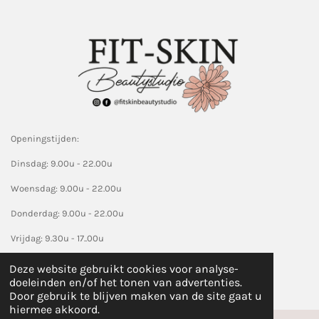
t
e
r
r
e
n
Openingstijden:
Dinsdag: 9.00u - 22.00u
Woensdag: 9.00u - 22.00u
Donderdag: 9.00u - 22.00u
Vrijdag: 9.30u - 17..00u
Alleen op afspraak.
Deze website gebruikt cookies voor analyse-
© 2019 - 2026 fitskinbeautystudio.nl
doeleinden en/of het tonen van advertenties.
Door gebruik te blijven maken van de site gaat u
hiermee akkoord.