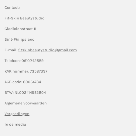
b
a
e
e
e
e
2
Contact:
o
g
o
r
.
n
n
n
n
Fit-Skin Beautystudio
k
a
6
m
Gladiolenstraat 11
6
6
Sint-Philipsland
6
E-mail:
fitskinbeautystudio@gmail.com
6
Telefoon: 0610242589
6
KVK nummer:
73587397
6
6
AGB code: 89054734
6
BTW: NL002414952B04
6
Algemene voorwaarden
6
6
Vergoedingen
7
In de media
s