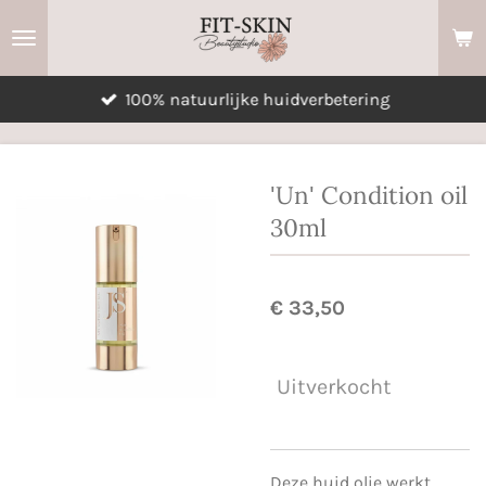
Ga
direct
naar
100% natuurlijke huidverbetering
de
hoofdinhoud
'Un' Condition oil
30ml
€ 33,50
Uitverkocht
Deze huid olie werkt