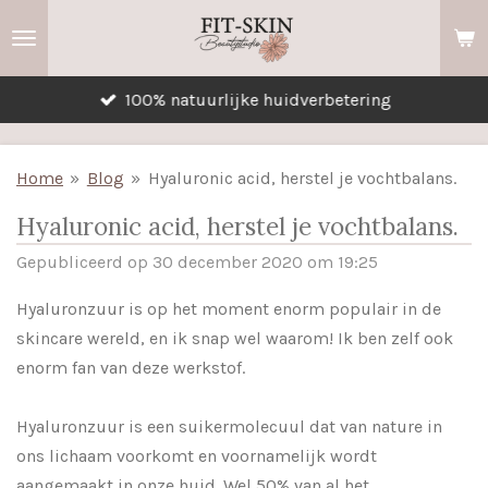
Ga
direct
naar
100% natuurlijke huidverbetering
de
hoofdinhoud
Home
»
Blog
»
Hyaluronic acid, herstel je vochtbalans.
Hyaluronic acid, herstel je vochtbalans.
Gepubliceerd op 30 december 2020 om 19:25
Hyaluronzuur is op het moment enorm populair in de
skincare wereld, en ik snap wel waarom! Ik ben zelf ook
enorm fan van deze werkstof.
Hyaluronzuur is een suikermolecuul dat van nature in
ons lichaam voorkomt en voornamelijk wordt
aangemaakt in onze huid. Wel 50% van al het