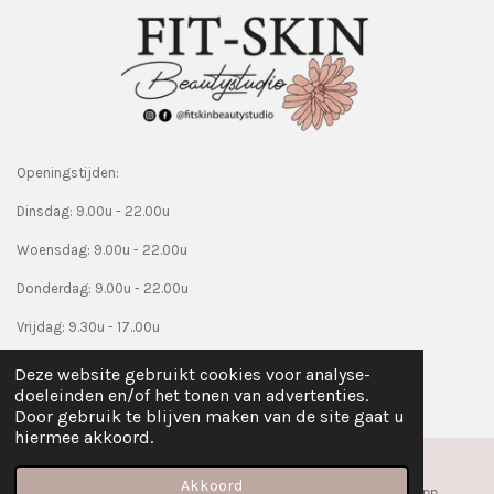
Openingstijden:
Dinsdag: 9.00u - 22.00u
Woensdag: 9.00u - 22.00u
Donderdag: 9.00u - 22.00u
Vrijdag: 9.30u - 17..00u
Alleen op afspraak.
Deze website gebruikt cookies voor analyse-
© 2019 - 2026 fitskinbeautystudio.nl
doeleinden en/of het tonen van advertenties.
Door gebruik te blijven maken van de site gaat u
hiermee akkoord.
Akkoord
E-mailadres
Instagram
WhatsApp