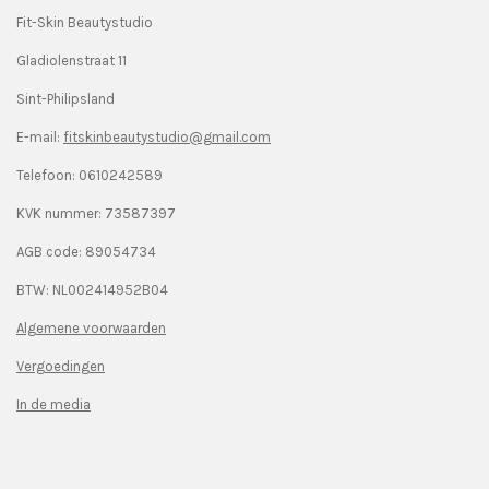
Fit-Skin Beautystudio
Gladiolenstraat 11
Sint-Philipsland
E-mail:
fitskinbeautystudio@gmail.com
Telefoon: 0610242589
KVK nummer:
73587397
AGB code: 89054734
BTW: NL002414952B04
Algemene voorwaarden
Vergoedingen
In de media